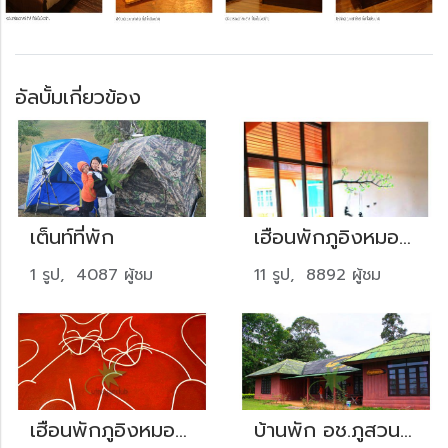
อัลบั้มเกี่ยวข้อง
เต็นท์ที่พัก
เฮือนพักภูอิงหมอก อ.นาแห้ว จ.เลย 1
1 รูป, 4087 ผู้ชม
11 รูป, 8892 ผู้ชม
เฮือนพักภูอิงหมอก อ.นาแห้ว จ.เลย 2
บ้านพัก อช.ภูสวนทราย จ.เลย