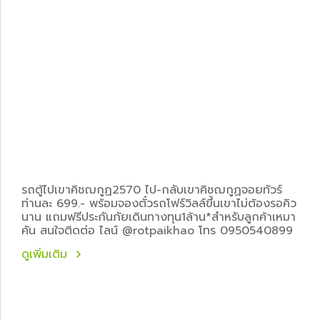
รถตู้ไปเขาคิชฌกูฏ2570 ไป-กลับเขาคิชฌกูฏจอยทัวร์
ท่านละ 699.- พร้อมจองตั๋วรถโฟร์วิลล์ขึ้นเขาไม่ต้องรอคิว
นาน แถมฟรีประกันภัยเดินทางทุน1ล้าน*สำหรับลูกค้าเหมา
คัน สนใจติดต่อ ไลน์ @rotpaikhao โทร 0950540899
ดูเพิ่มเติม