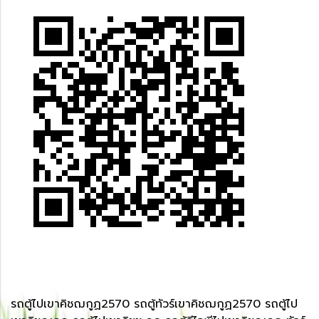
รถตู้ไปเขาคิชฌกูฏ2570 รถตู้ทัวร์เขาคิชฌกูฏ2570 รถตู้ไป