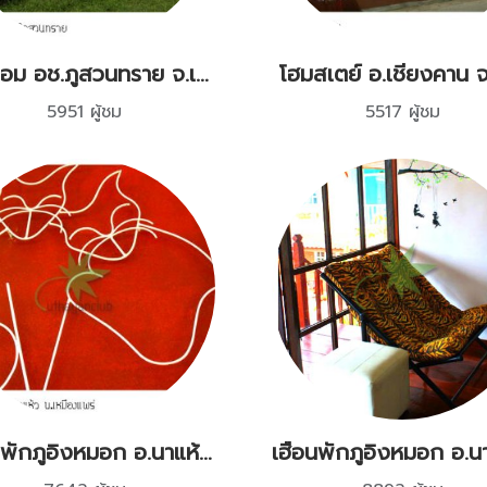
กระท่อม อช.ภูสวนทราย จ.เลย
โฮมสเตย์ อ.เชียงคาน จ
5951 ผู้ชม
5517 ผู้ชม
เฮือนพักภูอิงหมอก อ.นาแห้ว จ.เลย 2