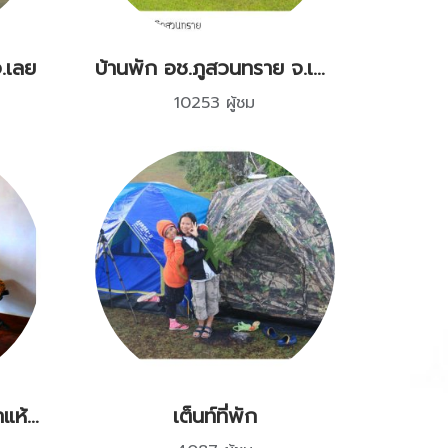
.เลย
บ้านพัก อช.ภูสวนทราย จ.เลย
10253 ผู้ชม
เฮือนพักภูอิงหมอก อ.นาแห้ว จ.เลย 1
เต็นท์ที่พัก