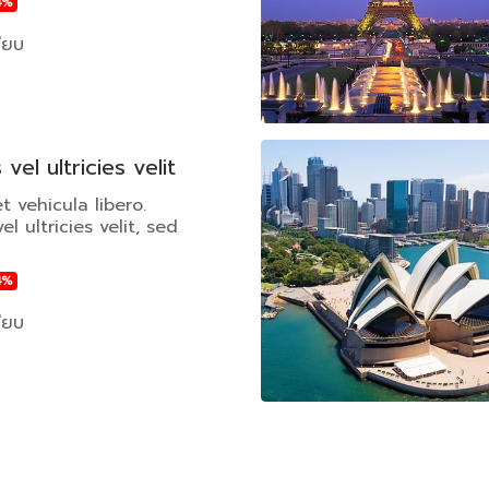
4%
ทียบ
vel ultricies velit
t vehicula libero.
l ultricies velit, sed
it.
4%
ทียบ